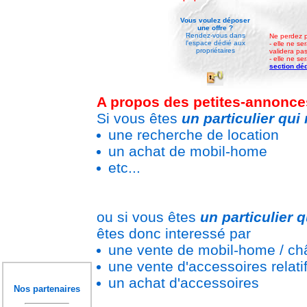
Vous voulez déposer
une offre ?
Rendez-vous dans
Ne perdez p
l'espace dédié aux
- elle ne s
propriétaires
validera pas
- elle ne s
section déd
A propos des petites-annonces
Si vous êtes
un particulier qu
une recherche de location
un achat de mobil-home
etc...
ou si vous êtes
un particulier 
êtes donc interessé par
une vente de mobil-home / châ
une vente d'accessoires relat
un achat d'accessoires
Nos partenaires