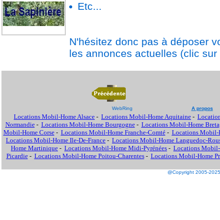
Etc...
N'hésitez donc pas à déposer vo
les annonces actuelles (clic sur 
WebRing
A propos
Locations Mobil-Home Alsace
-
Locations Mobil-Home Aquitaine
-
Locatio
Normandie
-
Locations Mobil-Home Bourgogne
-
Locations Mobil-Home Breta
Mobil-Home Corse
-
Locations Mobil-Home Franche-Comté
-
Locations Mobil
Locations Mobil-Home Ile-De-France
-
Locations Mobil-Home Languedoc-Rous
Home Martinique
-
Locations Mobil-Home Midi-Pyrénées
-
Locations Mobil
Picardie
-
Locations Mobil-Home Poitou-Charentes
-
Locations Mobil-Home Pro
@Copyright 2005-2025 M