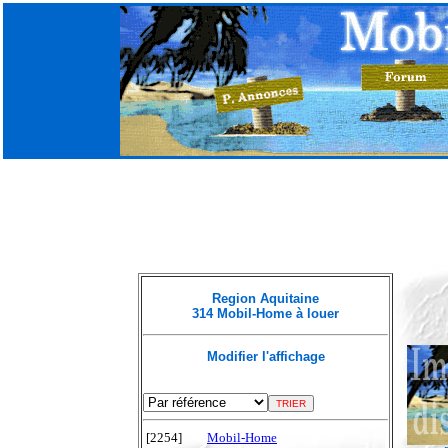
Region Aquitaine
314 Mobil-Home à louer
Modifier l'affichage
[2254]
Mobil-Home