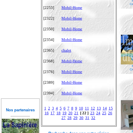
Cr
[2255]
Mobil-Home
[2322]
Mobil-Home
[2350]
Mobil-Home
[2354]
Mobil-Home
[2365]
chalet
[2368]
Mobil-Home
Cr
[2376]
Mobil-Home
[2389]
Mobil-Home
[2394]
Mobil-Home
1
2
3
4
5
6
7
8
9
10
11
12
13
14
15
Nos partenaires
16
17
18
19
20
21
[ 22 ]
23
24
25
26
27
28
29
30
31
32