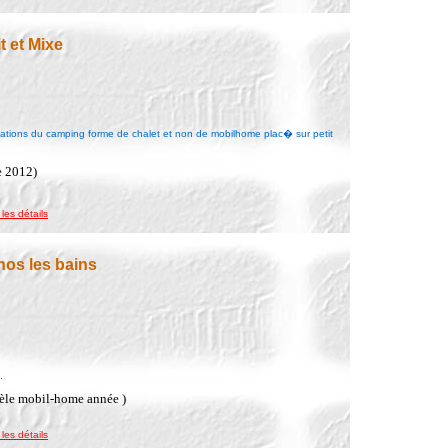
t et Mixe
llations du camping forme de chalet et non de mobilhome plac� sur petit
e 2012)
 les détails
nos les bains
.
dèle mobil-home année )
 les détails