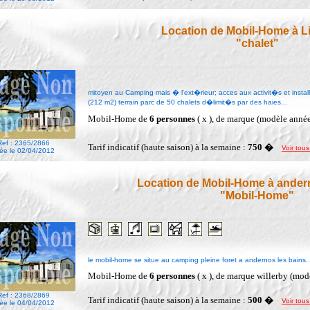
Location de Mobil-Home à Li
"chalet"
mitoyen au Camping mais � l'ext�rieur; acces aux activit�s et insta
(212 m2) terrain parc de 50 chalets d�limit�s par des haies...
Mobil-Home de
6 personnes
( x ), de marque (modèle anné
Ref : 2365/2866
Tarif indicatif (haute saison) à la semaine :
750 �
Voir tous
ée le 02/04/2012
Location de Mobil-Home à ander
"Mobil-Home"
le mobil-home se situe au camping pleine foret a andernos les bains..
Mobil-Home de
6 personnes
( x ), de marque willerby (mo
Ref : 2368/2869
Tarif indicatif (haute saison) à la semaine :
500 �
Voir tous
ée le 04/04/2012