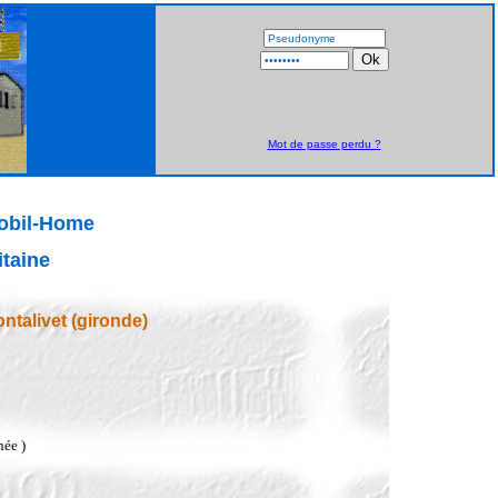
Mot de passe perdu ?
Mobil-Home
taine
talivet (gironde)
née )