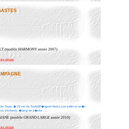
 GASTES
SALT (modèle HARMONY année 2007)
 les détails
CAMPAGNE
e Tayac � 20 mn de Sarlat(P�rigord Noir).Loue juillet et ao�t
ux d'enfants, �tang de p�che......
UISIANE (modèle GRAND LARGE année 2010)
 les détails