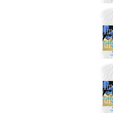
Cr
Cr