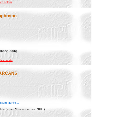
les détails
apbreton
 année 2006)
 les détails
 CARCANS
courte dur�e....
dèle Super Mercure année 2000)