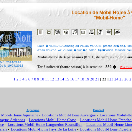
Location de Mobil-Home à
"Mobil-Home"
Loue � VENSAC Camping du VIEUX MOULIN, proche oc�an,(7 kms de
d'eau douche, wc, cuisine �quip�e, salon, t�l�vision, terrasse cou
Mobil-Home de
4 personnes
(8 x 3), de marque (modèle an
Ref : 2394/2898
ée le 19/04/2012
Tarif indicatif (haute saison) à la semaine :
550 �
Voir tous
1
2
3
4
5
6
7
8
9
10
11
12
13
14
15
16
17
18
19
20
21
[ 22 ]
23
24
25
26
2
A propos
Contact
s Mobil-Home Aquitaine
-
Locations Mobil-Home Auvergne
-
Locations Mobil-H
pagne-Ardennes
-
Locations Mobil-Home Corse
-
Locations Mobil-Home Franche
nce
-
Locations Mobil-Home Languedoc-Roussillon
-
Locations Mobil-Home Lim
lais
-
Locations Mobil-Home Pays De La Loire
-
Locations Mobil-Home Picardie