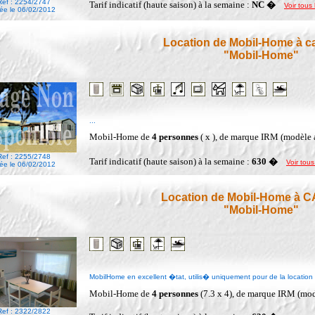
Ref : 2254/2747
Tarif indicatif (haute saison) à la semaine :
NC �
Voir tous 
ée le 06/02/2012
Location de Mobil-Home à c
"Mobil-Home"
...
Mobil-Home de
4 personnes
( x ), de marque IRM (modèle
Ref : 2255/2748
Tarif indicatif (haute saison) à la semaine :
630 �
Voir tous
ée le 06/02/2012
Location de Mobil-Home à
"Mobil-Home"
MobilHome en excellent �tat, utilis� uniquement pour de la location 
Mobil-Home de
4 personnes
(7.3 x 4), de marque IRM (mo
Ref : 2322/2822