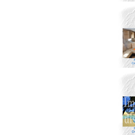
Cr
Cr