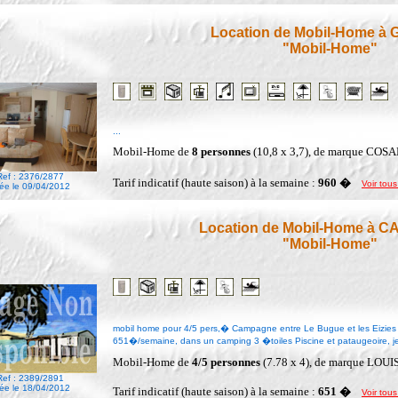
Location de Mobil-Home à
"Mobil-Home"
...
Mobil-Home de
8 personnes
(10,8 x 3,7), de marque CO
Ref : 2376/2877
Tarif indicatif (haute saison) à la semaine :
960 �
Voir tous
ée le 09/04/2012
Location de Mobil-Home à 
"Mobil-Home"
mobil home pour 4/5 pers,� Campagne entre Le Bugue et les Eizies d
651�/semaine, dans un camping 3 �toiles Piscine et pataugeoire, je
Mobil-Home de
4/5 personnes
(7.78 x 4), de marque LO
Ref : 2389/2891
ée le 18/04/2012
Tarif indicatif (haute saison) à la semaine :
651 �
Voir tous