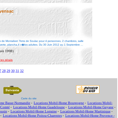
 vensac
 Montalivet 7kms de Soulac pour 4 personnes, 2 chambres, salle
verte, plancha,4 v�los adultes. Du 30 Juin 2012 au 1 Septembre ...
née 1998)
 les détails
7
28
29
30
31
32
Carte du site
ome Basse-Normandie
-
Locations Mobil-Home Bourgogne
-
Locations Mobil-
-Comté
-
Locations Mobil-Home Guadeloupe
-
Locations Mobil-Home Guyane
-
ousin
-
Locations Mobil-Home Lorraine
-
Locations Mobil-Home Martinique
-
-
Locations Mobil-Home Poitou-Charentes
-
Locations Mobil-Home Provence -