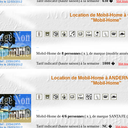
Tarif indicatif (haute saison) à la semaine :
630 �
Voir tous
ée le 11/03/2012
Location de Mobil-Home à
"Mobil-Home"
...
Mobil-Home de
8 personnes
( x ), de marque (modèle anné
Ref : 2350/2851
Tarif indicatif (haute saison) à la semaine :
1000 �
Voir tou
ée le 26/03/2012
Location de Mobil-Home à ANDER
"Mobil-Home"
...
Mobil-Home de
4/6 personnes
( x ), de marque SANTA FE 
Ref : 2354/2855
Tarif indicatif (haute saison) à la semaine :
NC �
Voir tous 
ée le 29/03/2012