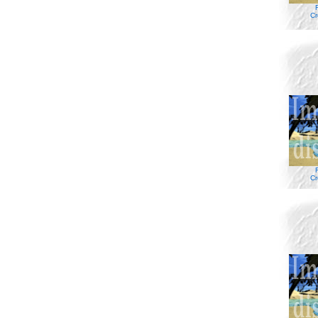
Cr
Cr