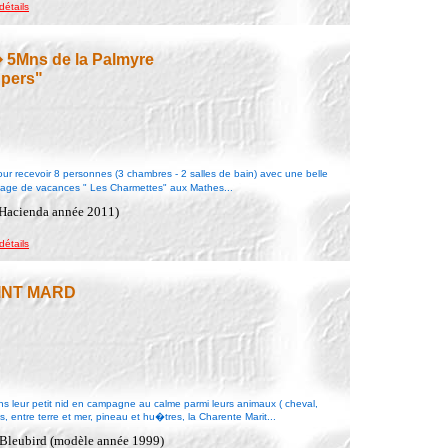
détails
 5Mns de la Palmyre
 pers"
 recevoir 8 personnes (3 chambres - 2 salles de bain) avec une belle
village de vacances " Les Charmettes" aux Mathes...
 Hacienda année 2011)
détails
AINT MARD
leur petit nid en campagne au calme parmi leurs animaux ( cheval,
ntre terre et mer, pineau et hu�tres, la Charente Marit...
 Bleubird (modèle année 1999)