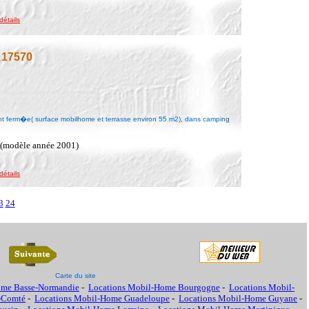
détails
 17570
nt ferm�e( surface mobilhome et terrasse environ 55 m2), dans camping
.
e (modèle année 2001)
détails
3
24
Carte du site
ome Basse-Normandie
-
Locations Mobil-Home Bourgogne
-
Locations Mobil-
-Comté
-
Locations Mobil-Home Guadeloupe
-
Locations Mobil-Home Guyane
-