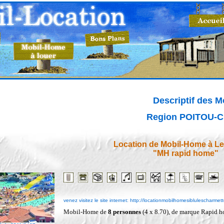
Descriptif des 
Region POITOU-
Location de Mobil-Home à L
"MH rapid home"
venez visitez le site internet: http://locationmobilhomesiblulescharmet
Mobil-Home de
8 personnes
(4 x 8.70), de marque Rapid 