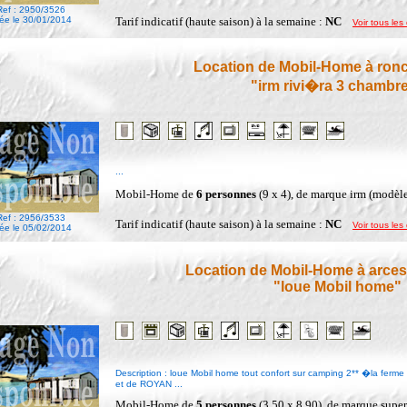
Ref : 2950/3526
ée le 30/01/2014
Tarif indicatif (haute saison) à la semaine :
NC
Voir tous les 
Location de Mobil-Home à ronc
"irm rivi�ra 3 chambr
...
Mobil-Home de
6 personnes
(9 x 4), de marque irm (modèl
Ref : 2956/3533
Tarif indicatif (haute saison) à la semaine :
NC
Voir tous les 
ée le 05/02/2014
Location de Mobil-Home à arces
"loue Mobil home"
Description : loue Mobil home tout confort sur camping 2** �la ferm
et de ROYAN ...
Mobil-Home de
5 personnes
(3,50 x 8,90), de marque supe