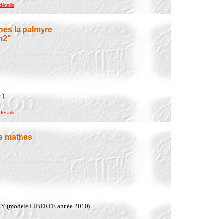
détails
hes la palmyre
m2"
 )
détails
es mathes
RY (modèle LIBERTE année 2010)