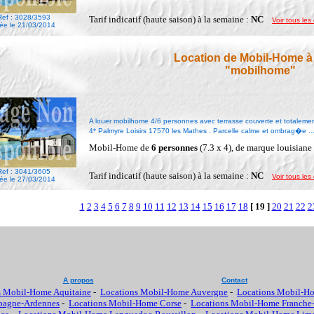
Ref : 3028/3593
Tarif indicatif (haute saison) à la semaine :
NC
Voir tous les 
ée le 21/03/2014
Location de Mobil-Home à
"mobilhome"
A louer mobilhome 4/6 personnes avec terrasse couverte et totaleme
4* Palmyre Loisirs 17570 les Mathes . Parcelle calme et ombrag�e ..
Mobil-Home de
6 personnes
(7.3 x 4), de marque louisian
Ref : 3041/3605
Tarif indicatif (haute saison) à la semaine :
NC
Voir tous les 
ée le 27/03/2014
1
2
3
4
5
6
7
8
9
10
11
12
13
14
15
16
17
18
[ 19 ]
20
21
22
2
A propos
Contact
s Mobil-Home Aquitaine
-
Locations Mobil-Home Auvergne
-
Locations Mobil-H
pagne-Ardennes
-
Locations Mobil-Home Corse
-
Locations Mobil-Home Franche