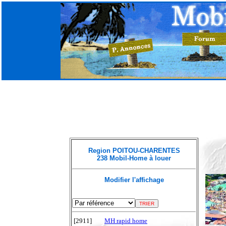
Region POITOU-CHARENTES
238 Mobil-Home à louer
Modifier l'affichage
[2911]
MH rapid home