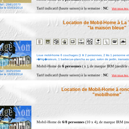
Ref : 2991/3570
ée le 03/03/2014
Tarif indicatif (haute saison) à la semaine :
NC
Voir tous les 
Location de Mobil-Home à La
"la maison bleue"
Loue mobil-home 6 couchages (1 lit 2 personnes, 2 lits 1 personne et 
r�frig�rateurs, 1 barbecue-plancha au gaz, salon de jardin, transats..
Mobil-Home de
6 personnes
( x ), de marque IRM (modèle 
Ref : 3025/3589
ée le 18/03/2014
Tarif indicatif (haute saison) à la semaine :
NC
Voir tous les 
Location de Mobil-Home à ronc
"mobilhome"
...
Mobil-Home de
6/8 personnes
(10 x 4), de marque IRM (m