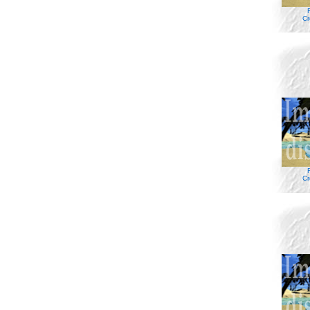
Cr
Cr