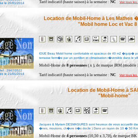
Tarif indicatif (haute saison) à la semaine :
NC
Voir tous les 
ée le 20/01/2014
Location de Mobil-Home à Les Mathes �
"Mobil home Loc et Vac 8
lOUE Beau Mobil home confortable et spacieux de 40 m2 �quip� pour
terrasse ferm�e par un portillon et climatisation r�versible dans le 
Mobil-Home de
8 personnes
( x ), de marque IRM (modèle
Ref : 2947/3522
ée le 21/01/2014
Tarif indicatif (haute saison) à la semaine :
NC
Voir tous les 
Location de Mobil-Home à S
"Mobil-home"
Jacques & Myriam DESMASURES sont heureux de vous accueillir dans 
�nes, moutons, ch�vre tr�s docile ) Dans un rayon de 10 � 50 Kms, e
Mobil-Home de
4 personnes
(10,50 x 3,70), de marque BK