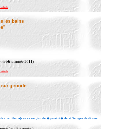
détails
e les bains
es"
e rivi�ra année 2011)
détails
 sur gironde
e de chez filleux� arces sur gironde � proximit� de st Georges de didone
rnova (modèle année )