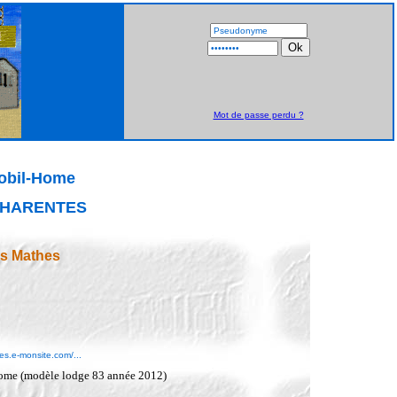
Mot de passe perdu ?
Mobil-Home
CHARENTES
es Mathes
tes.e-monsite.com/...
home (modèle lodge 83 année 2012)