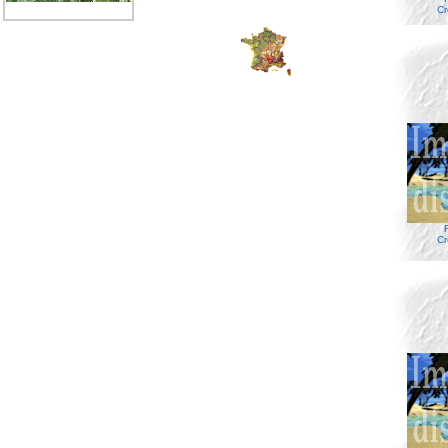
Cr
Cr