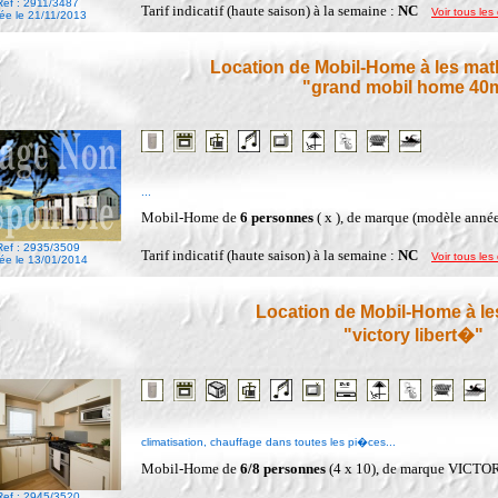
Ref : 2911/3487
Tarif indicatif (haute saison) à la semaine :
NC
Voir tous les 
ée le 21/11/2013
Location de Mobil-Home à les mat
"grand mobil home 40
...
Mobil-Home de
6 personnes
( x ), de marque (modèle année
Ref : 2935/3509
Tarif indicatif (haute saison) à la semaine :
NC
Voir tous les 
ée le 13/01/2014
Location de Mobil-Home à l
"victory libert�"
climatisation, chauffage dans toutes les pi�ces...
Mobil-Home de
6/8 personnes
(4 x 10), de marque VICTO
Ref : 2945/3520