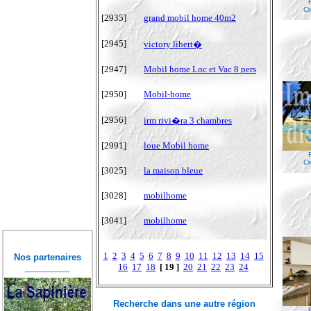
Cr
[2935]
grand mobil home 40m2
[2945]
victory libert�
[2947]
Mobil home Loc et Vac 8 pers
[2950]
Mobil-home
[2956]
irm rivi�ra 3 chambres
[2991]
loue Mobil home
Cr
[3025]
la maison bleue
[3028]
mobilhome
[3041]
mobilhome
1
2
3
4
5
6
7
8
9
10
11
12
13
14
15
Nos partenaires
16
17
18
[ 19 ]
20
21
22
23
24
Recherche dans une autre région