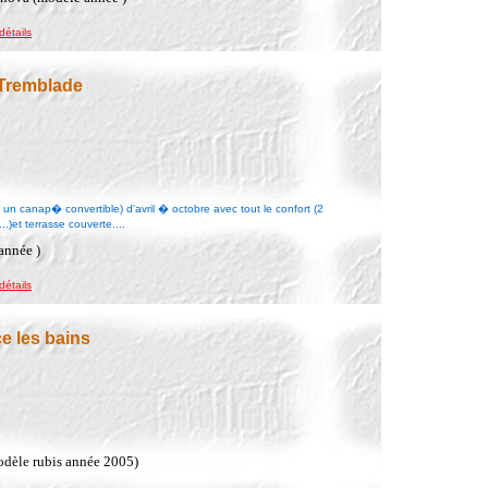
détails
 Tremblade
un canap� convertible) d'avril � octobre avec tout le confort (2
.)et terrasse couverte....
année )
détails
e les bains
odèle rubis année 2005)