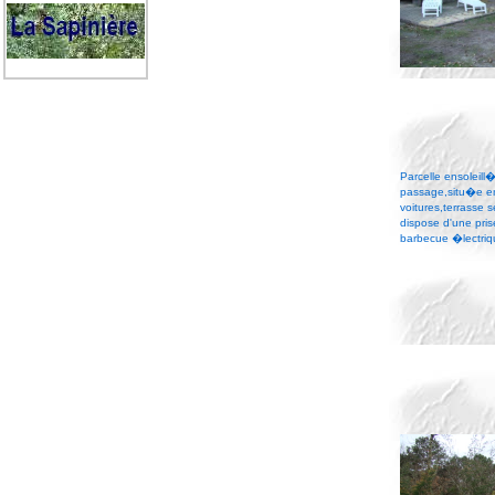
Parcelle ensoleil
passage,situ�e en
voitures,terrasse 
dispose d'une pris
barbecue �lectriq