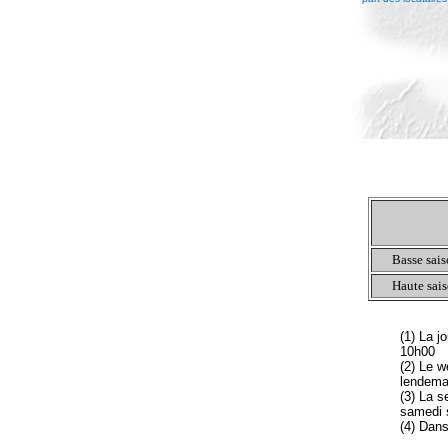
Basse sai
Haute sai
(1) La j
10h00
(2) Le w
lendema
(3) La s
samedi 
(4) Dans