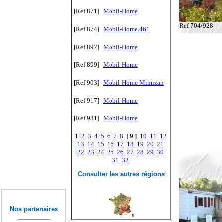
[Ref 871]
Mobil-Home
Ref 704/928
[Ref 874]
Mobil-Home 461
[Ref 897]
Mobil-Home
[Ref 899]
Mobil-Home
[Ref 903]
Mobil-Home Mimizan
[Ref 917]
Mobil-Home
[Ref 931]
Mobil-Home
1
2
3
4
5
6
7
8
[ 9 ]
10
11
12
13
14
15
16
17
18
19
20
21
22
23
24
25
26
27
28
29
30
31
32
Consulter les autres régions
Nos partenaires