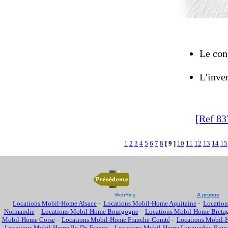
Le cont
L'inven
[Ref 83
1
2
3
4
5
6
7
8
[ 9 ]
10
11
12
13
14
15
WebRing
A propos
Locations Mobil-Home Alsace
-
Locations Mobil-Home Aquitaine
-
Location
Normandie
-
Locations Mobil-Home Bourgogne
-
Locations Mobil-Home Breta
Mobil-Home Corse
-
Locations Mobil-Home Franche-Comté
-
Locations Mobil-
Locations Mobil-Home Ile-De-France
-
Locations Mobil-Home Languedoc-Rous