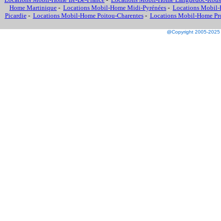
Home Martinique
-
Locations Mobil-Home Midi-Pyrénées
-
Locations Mobil-
Picardie
-
Locations Mobil-Home Poitou-Charentes
-
Locations Mobil-Home Prov
@Copyright 2005-2025 M