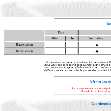
Tar
Date
Début
Fin
Journalier
(1)
Basse saison
�
Haute saison
�
(1) La journée correspond généralement à une arrivée à 1
(2) Le week-end correspond généralement à une arrivée à
(3) La semaine correspond généralement à une arrivée le 
(4) Dans tous les cas, consulter le propriétaire pour définir
Vérifier les d
Le propriétaire n'a pas renseigné 
Merci de le contacter pour
Coordonnées