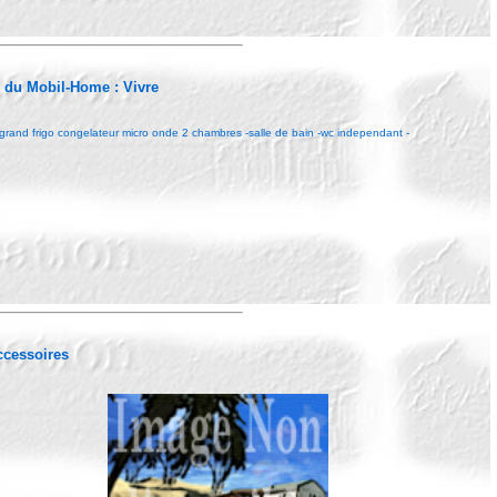
r du Mobil-Home :
Vivre
 grand frigo congelateur micro onde 2 chambres -salle de bain -wc independant -
Accessoires