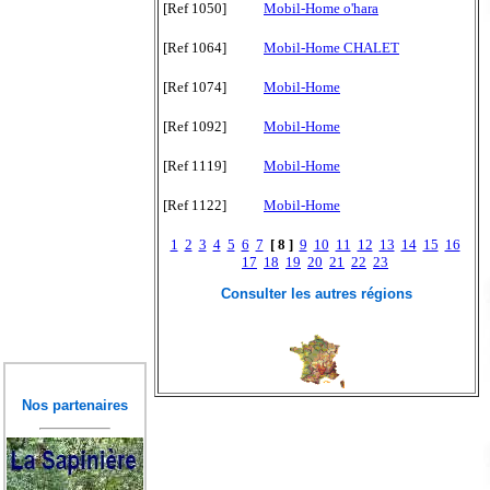
[Ref 1050]
Mobil-Home o'hara
[Ref 1064]
Mobil-Home CHALET
[Ref 1074]
Mobil-Home
[Ref 1092]
Mobil-Home
[Ref 1119]
Mobil-Home
[Ref 1122]
Mobil-Home
1
2
3
4
5
6
7
[ 8 ]
9
10
11
12
13
14
15
16
17
18
19
20
21
22
23
Consulter les autres régions
Nos partenaires