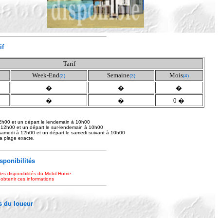
if
Tarif
Week-End
Semaine
Mois
(2)
(3)
(4)
�
�
�
�
�
0 �
2h00 et un départ le lendemain à 10h00
 12h00 et un départ le sur-lendemain à 10h00
samedi à 12h00 et un départ le samedi suivant à 10h00
 la plage exacte.
isponibilités
les disponibilités du Mobil-Home
 obtenir ces informations
 du loueur