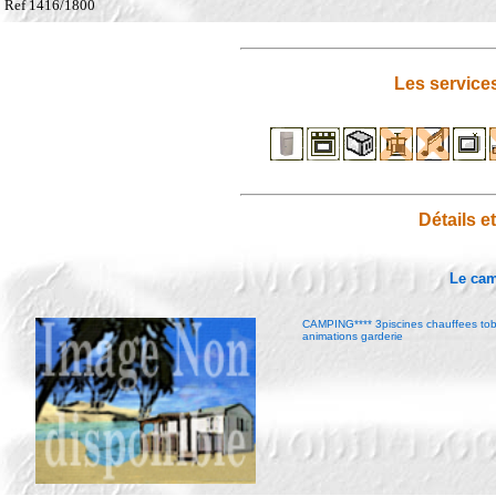
Ref 1416/1800
Les service
Détails e
Le ca
CAMPING**** 3piscines chauffees tobo
animations garderie