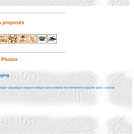
s proposés
t Photos
mping
gan aquatique espace ludique pour enfants bar restaurant epicerie plats cuisines