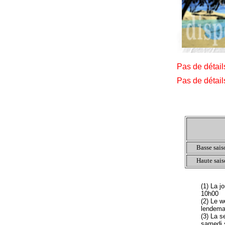
Pas de détai
Pas de détai
Basse sais
Haute sais
(1) La j
10h00
(2) Le w
lendema
(3) La s
samedi 