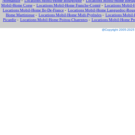
Normandie
-
Locations Mobil-Home Bourgogne
-
Locations Mobil-Home Breta
Mobil-Home Corse
-
Locations Mobil-Home Franche-Comté
-
Locations Mobil-
Locations Mobil-Home Ile-De-France
-
Locations Mobil-Home Languedoc-Rous
Home Martinique
-
Locations Mobil-Home Midi-Pyrénées
-
Locations Mobil-
Picardie
-
Locations Mobil-Home Poitou-Charentes
-
Locations Mobil-Home Prov
@Copyright 2005-2025 M