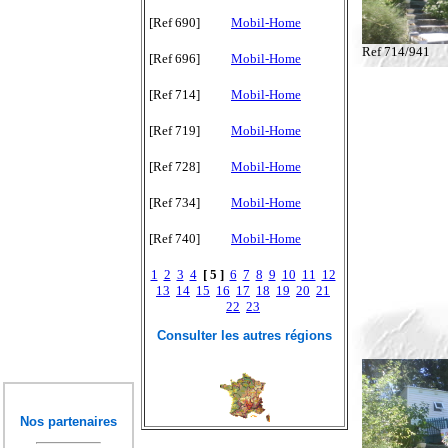
[Ref 690]
Mobil-Home
Ref 714/941
[Ref 696]
Mobil-Home
[Ref 714]
Mobil-Home
[Ref 719]
Mobil-Home
[Ref 728]
Mobil-Home
[Ref 734]
Mobil-Home
[Ref 740]
Mobil-Home
1
2
3
4
[ 5 ]
6
7
8
9
10
11
12
13
14
15
16
17
18
19
20
21
22
23
Consulter les autres régions
Nos partenaires