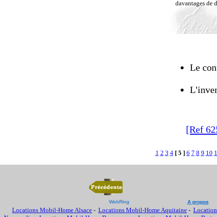
davantages de dé
Le cont
L'inven
[Ref 62
1
2
3
4
[ 5 ]
6
7
8
9
10
WebRing
A propos
Locations Mobil-Home Alsace
-
Locations Mobil-Home Aquitaine
-
Location