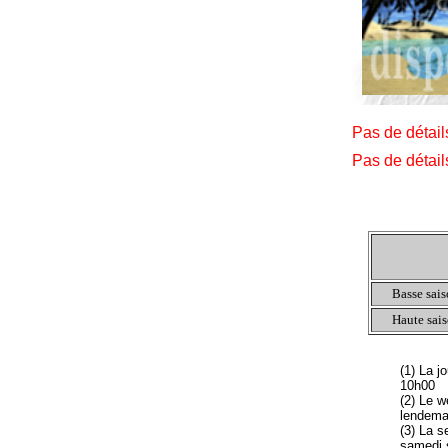
Pas de détai
Pas de détai
Basse sai
Haute sai
(1) La j
10h00
(2) Le w
lendema
(3) La s
samedi 