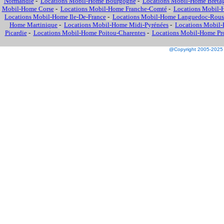
Normandie
-
Locations Mobil-Home Bourgogne
-
Locations Mobil-Home Breta
Mobil-Home Corse
-
Locations Mobil-Home Franche-Comté
-
Locations Mobil-
Locations Mobil-Home Ile-De-France
-
Locations Mobil-Home Languedoc-Rous
Home Martinique
-
Locations Mobil-Home Midi-Pyrénées
-
Locations Mobil-
Picardie
-
Locations Mobil-Home Poitou-Charentes
-
Locations Mobil-Home Prov
@Copyright 2005-2025 M