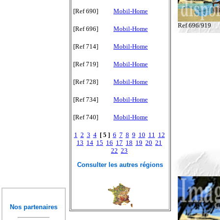
[Ref 690]
Mobil-Home
Ref 696/919
[Ref 696]
Mobil-Home
[Ref 714]
Mobil-Home
[Ref 719]
Mobil-Home
[Ref 728]
Mobil-Home
[Ref 734]
Mobil-Home
[Ref 740]
Mobil-Home
1
2
3
4
[ 5 ]
6
7
8
9
10
11
12
13
14
15
16
17
18
19
20
21
22
23
Consulter les autres régions
Nos partenaires