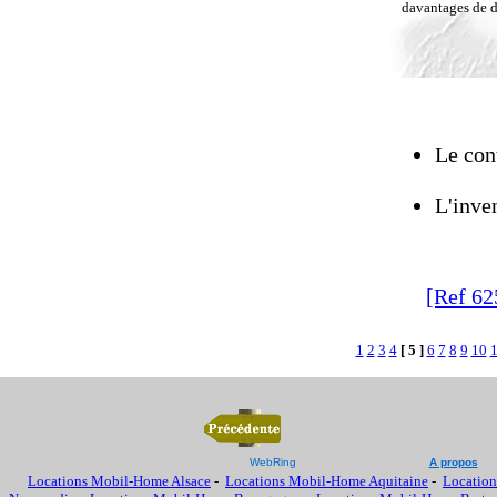
davantages de dé
Le cont
L'inven
[Ref 62
1
2
3
4
[ 5 ]
6
7
8
9
10
WebRing
A propos
Locations Mobil-Home Alsace
-
Locations Mobil-Home Aquitaine
-
Location