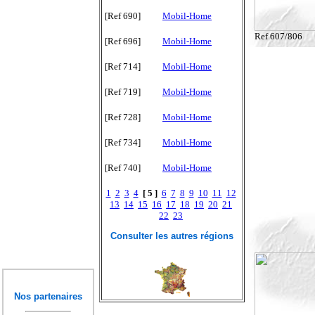
[Ref 690]
Mobil-Home
Ref 607/806
[Ref 696]
Mobil-Home
[Ref 714]
Mobil-Home
[Ref 719]
Mobil-Home
[Ref 728]
Mobil-Home
[Ref 734]
Mobil-Home
[Ref 740]
Mobil-Home
1
2
3
4
[ 5 ]
6
7
8
9
10
11
12
13
14
15
16
17
18
19
20
21
22
23
Consulter les autres régions
Nos partenaires