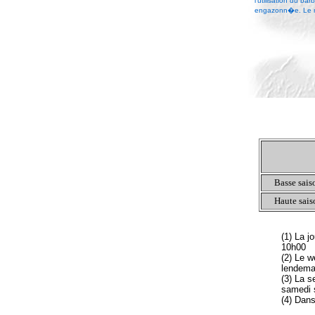
l'utilisation du ba
engazonn�e. Le mo
Basse sais
Haute sais
(1) La j
10h00
(2) Le w
lendema
(3) La s
samedi 
(4) Dans