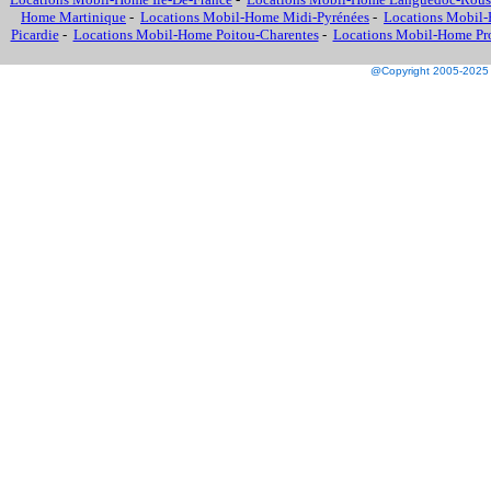
Home Martinique
-
Locations Mobil-Home Midi-Pyrénées
-
Locations Mobil-
Picardie
-
Locations Mobil-Home Poitou-Charentes
-
Locations Mobil-Home Prov
@Copyright 2005-2025 M