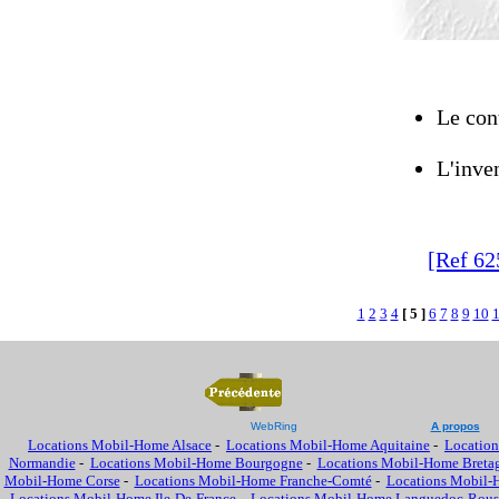
Le cont
L'inven
[Ref 62
1
2
3
4
[ 5 ]
6
7
8
9
10
WebRing
A propos
Locations Mobil-Home Alsace
-
Locations Mobil-Home Aquitaine
-
Location
Normandie
-
Locations Mobil-Home Bourgogne
-
Locations Mobil-Home Breta
Mobil-Home Corse
-
Locations Mobil-Home Franche-Comté
-
Locations Mobil-
Locations Mobil-Home Ile-De-France
-
Locations Mobil-Home Languedoc-Rous