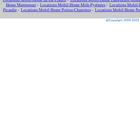
Home Martinique
-
Locations Mobil-Home Midi-Pyrénées
-
Locations Mobil-
Picardie
-
Locations Mobil-Home Poitou-Charentes
-
Locations Mobil-Home Prov
@Copyright 2005-2025 M