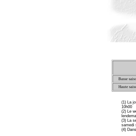
Basse sais
Haute sais
(1) La j
10h00
(2) Le w
lendema
(3) La s
samedi 
(4) Dans