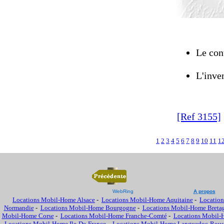
Le cont
L'inven
[Ref 3155]
1
2
3
4
5
6
7
8
9
10
11
1
WebRing
A propos
Locations Mobil-Home Alsace
-
Locations Mobil-Home Aquitaine
-
Location
Normandie
-
Locations Mobil-Home Bourgogne
-
Locations Mobil-Home Breta
Mobil-Home Corse
-
Locations Mobil-Home Franche-Comté
-
Locations Mobil-
Locations Mobil-Home Ile-De-France
-
Locations Mobil-Home Languedoc-Rous