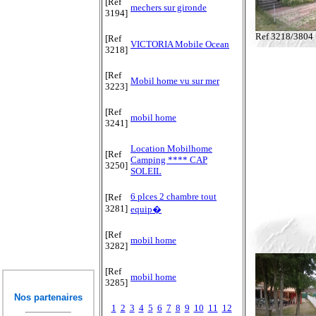
[Ref
mechers sur gironde
3194]
Ref 3218/3804
[Ref
VICTORIA Mobile Ocean
3218]
[Ref
Mobil home vu sur mer
3223]
[Ref
mobil home
3241]
Location Mobilhome
[Ref
Camping **** CAP
3250]
SOLEIL
6 plces 2 chambre tout
[Ref
3281]
equip�
[Ref
mobil home
3282]
[Ref
mobil home
3285]
Nos partenaires
1
2
3
4
5
6
7
8
9
10
11
12