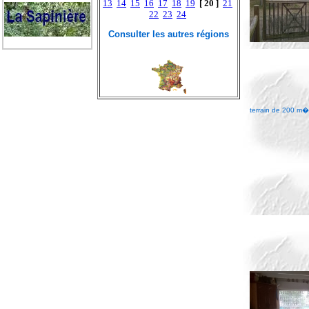
13
14
15
16
17
18
19
[ 20 ]
21
22
23
24
Consulter les autres régions
terrain de 200 m�e