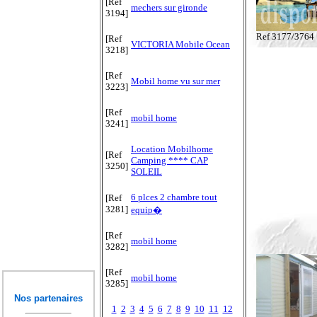
[Ref
mechers sur gironde
3194]
Ref 3177/3764
[Ref
VICTORIA Mobile Ocean
3218]
[Ref
Mobil home vu sur mer
3223]
[Ref
mobil home
3241]
Location Mobilhome
[Ref
Camping **** CAP
3250]
SOLEIL
6 plces 2 chambre tout
[Ref
3281]
equip�
[Ref
mobil home
3282]
[Ref
mobil home
3285]
Nos partenaires
1
2
3
4
5
6
7
8
9
10
11
12