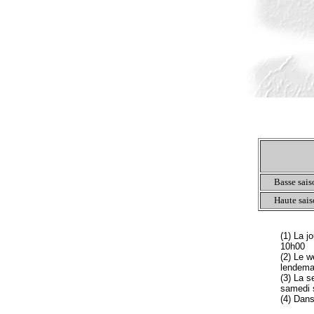
Basse sais
Haute sais
(1) La j
10h00
(2) Le w
lendema
(3) La s
samedi 
(4) Dans