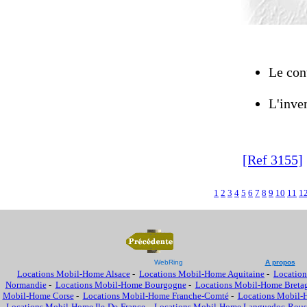
Le cont
L'inven
[Ref 3155]
1
2
3
4
5
6
7
8
9
10
11
1
WebRing
A propos
Locations Mobil-Home Alsace
-
Locations Mobil-Home Aquitaine
-
Location
Normandie
-
Locations Mobil-Home Bourgogne
-
Locations Mobil-Home Breta
Mobil-Home Corse
-
Locations Mobil-Home Franche-Comté
-
Locations Mobil-
Locations Mobil-Home Ile-De-France
-
Locations Mobil-Home Languedoc-Rous