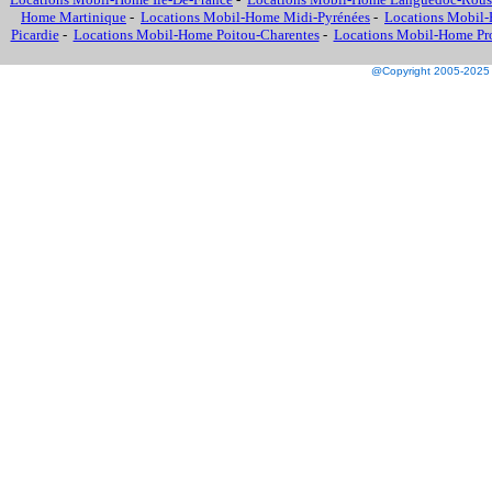
Home Martinique
-
Locations Mobil-Home Midi-Pyrénées
-
Locations Mobil-
Picardie
-
Locations Mobil-Home Poitou-Charentes
-
Locations Mobil-Home Prov
@Copyright 2005-2025 M