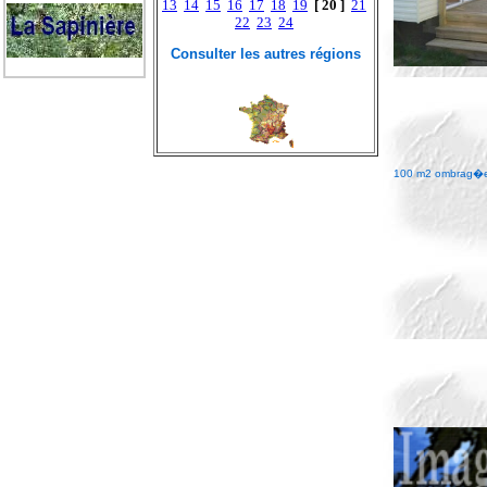
13
14
15
16
17
18
19
[ 20 ]
21
22
23
24
Consulter les autres régions
100 m2 ombrag�e 