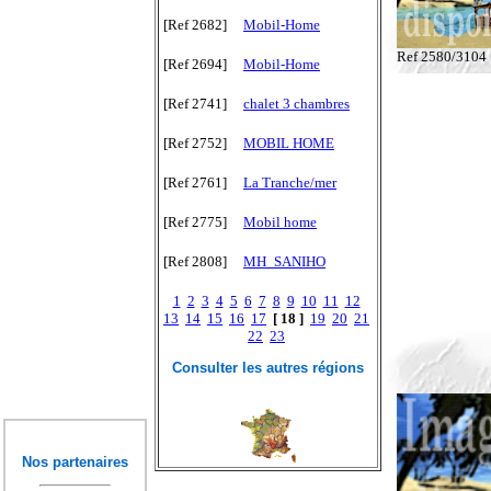
[Ref 2682]
Mobil-Home
Ref 2580/3104
[Ref 2694]
Mobil-Home
[Ref 2741]
chalet 3 chambres
[Ref 2752]
MOBIL HOME
[Ref 2761]
La Tranche/mer
[Ref 2775]
Mobil home
[Ref 2808]
MH_SANIHO
1
2
3
4
5
6
7
8
9
10
11
12
13
14
15
16
17
[ 18 ]
19
20
21
22
23
Consulter les autres régions
Nos partenaires