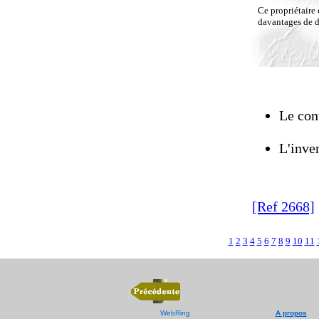
Ce propriétaire 
davantages de dé
Le cont
L'inven
[Ref 2668]
1
2
3
4
5
6
7
8
9
10
11
WebRing
A propos