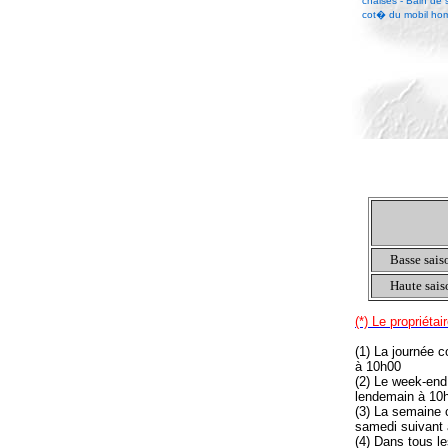
chaises - Bain de 
cot� du mobil ho
Basse sais
Haute sais
(*) Le propriétai
(1) La journée 
à 10h00
(2) Le week-end
lendemain à 10
(3) La semaine 
samedi suivant
(4) Dans tous le