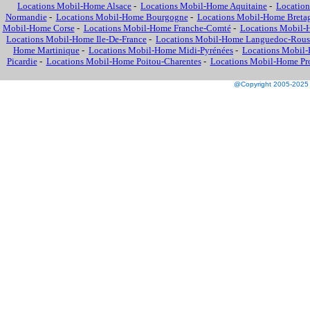
Locations Mobil-Home Alsace
-
Locations Mobil-Home Aquitaine
-
Location
Normandie
-
Locations Mobil-Home Bourgogne
-
Locations Mobil-Home Breta
Mobil-Home Corse
-
Locations Mobil-Home Franche-Comté
-
Locations Mobil-
Locations Mobil-Home Ile-De-France
-
Locations Mobil-Home Languedoc-Rous
Home Martinique
-
Locations Mobil-Home Midi-Pyrénées
-
Locations Mobil-
Picardie
-
Locations Mobil-Home Poitou-Charentes
-
Locations Mobil-Home Prov
@Copyright 2005-2025 M