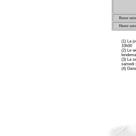
Basse sai
Haute sai
(1) La j
10h00
(2) Le w
lendema
(3) La s
samedi 
(4) Dans