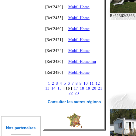
[Ref 2439]
Mobil-Home
Ref 2362/2863
[Ref 2455]
Mobil-Home
[Ref 2460]
Mobil-Home
[Ref 2471]
Mobil-Home
[Ref 2474]
Mobil-Home
[Ref 2480]
Mobil-Home irm
[Ref 2486]
Mobil-Home
1
2
3
4
5
6
7
8
9
10
11
12
13
14
15
[ 16 ]
17
18
19
20
21
22
23
Consulter les autres régions
Nos partenaires