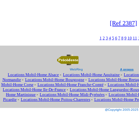
[Ref 2387]
1
2
3
4
5
6
7
8
9
10
11
WebRing
A propos
Locations Mobil-Home Alsace
-
Locations Mobil-Home Aquitaine
-
Location
Normandie
-
Locations Mobil-Home Bourgogne
-
Locations Mobil-Home Breta
Mobil-Home Corse
-
Locations Mobil-Home Franche-Comté
-
Locations Mobil-
Locations Mobil-Home Ile-De-France
-
Locations Mobil-Home Languedoc-Rous
Home Martinique
-
Locations Mobil-Home Midi-Pyrénées
-
Locations Mobil-
Picardie
-
Locations Mobil-Home Poitou-Charentes
-
Locations Mobil-Home Prov
@Copyright 2005-2025 M