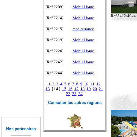
[Ref 2209]
Mobil-Home
Ref 3412/4044
[Ref 2214]
Mobil-Home
[Ref 2215]
mediterranee
[Ref 2219]
Mobil-Home
[Ref 2226]
Mobil-Home
[Ref 2242]
Mobil-Home
[Ref 2244]
Mobil-Home
1
2
3
4
5
6
7
8
9
10
11
12
13
[ 14 ]
15
16
17
18
19
20
21
22
23
24
Consulter les autres régions
Nos partenaires