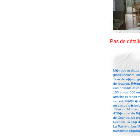
Pas de détai
M�nage et draps e
gracieusement. or
Taxe de s�jour, g
de location. R�du
end possible et co
150 euros. 500 e
arriv�e et forfai
samedi 16h00 � s
en cas de p�riode i
:Talmont, Mornac, 
d'Ol�ron et de R� 
de Cognac, les gr
Rochelle, la cit� 
La Palmyre. Les M
touristique r�put