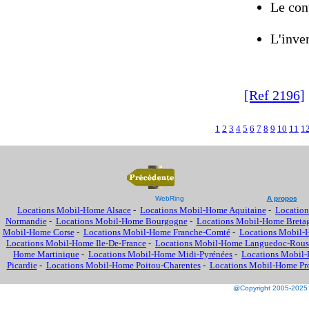
Le cont
L'inven
[Ref 2196]
1
2
3
4
5
6
7
8
9
10
11
1
WebRing
A propos
Locations Mobil-Home Alsace
-
Locations Mobil-Home Aquitaine
-
Location
Normandie
-
Locations Mobil-Home Bourgogne
-
Locations Mobil-Home Breta
Mobil-Home Corse
-
Locations Mobil-Home Franche-Comté
-
Locations Mobil-
Locations Mobil-Home Ile-De-France
-
Locations Mobil-Home Languedoc-Rous
Home Martinique
-
Locations Mobil-Home Midi-Pyrénées
-
Locations Mobil-
Picardie
-
Locations Mobil-Home Poitou-Charentes
-
Locations Mobil-Home Prov
@Copyright 2005-2025 M