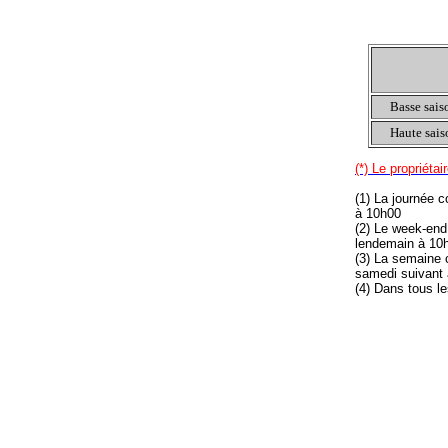
Basse sais
Haute sais
(*) Le propriétai
(1) La journée 
à 10h00
(2) Le week-end
lendemain à 10
(3) La semaine 
samedi suivant
(4) Dans tous le