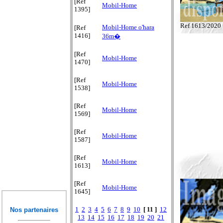
[Ref
Mobil-Home
1395]
Ref 1613/2020
Mobil-Home o'hara
[Ref
1416]
36m�
[Ref
Mobil-Home
1470]
[Ref
Mobil-Home
1538]
[Ref
Mobil-Home
1569]
[Ref
Mobil-Home
1587]
[Ref
Mobil-Home
1613]
[Ref
Mobil-Home
1645]
1
2
3
4
5
6
7
8
9
10
[ 11 ]
12
Nos partenaires
13
14
15
16
17
18
19
20
21