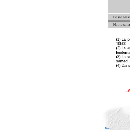
Basse sais
Haute sais
(1) La j
10h00
(2) Le w
lendema
(3) La s
samedi 
(4) Dans
Le
Nom :