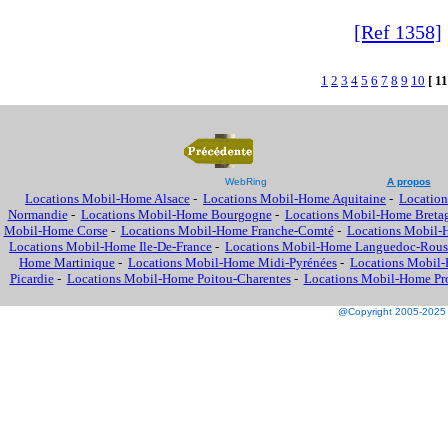
[Ref 1358]
1
2
3
4
5
6
7
8
9
10
[ 11
WebRing
A propos
Locations Mobil-Home Alsace
-
Locations Mobil-Home Aquitaine
-
Location
Normandie
-
Locations Mobil-Home Bourgogne
-
Locations Mobil-Home Breta
Mobil-Home Corse
-
Locations Mobil-Home Franche-Comté
-
Locations Mobil-
Locations Mobil-Home Ile-De-France
-
Locations Mobil-Home Languedoc-Rous
Home Martinique
-
Locations Mobil-Home Midi-Pyrénées
-
Locations Mobil-
Picardie
-
Locations Mobil-Home Poitou-Charentes
-
Locations Mobil-Home Prov
@Copyright 2005-2025 M