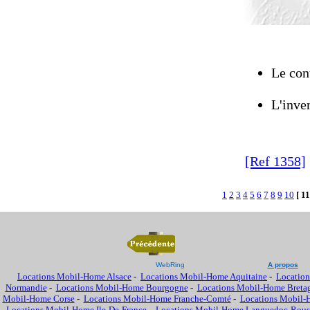
Le cont
L'inven
[Ref 1358]
1
2
3
4
5
6
7
8
9
10
[ 11
WebRing
A propos
Locations Mobil-Home Alsace
-
Locations Mobil-Home Aquitaine
-
Location
Normandie
-
Locations Mobil-Home Bourgogne
-
Locations Mobil-Home Breta
Mobil-Home Corse
-
Locations Mobil-Home Franche-Comté
-
Locations Mobil-
Locations Mobil-Home Ile-De-France
-
Locations Mobil-Home Languedoc-Rous