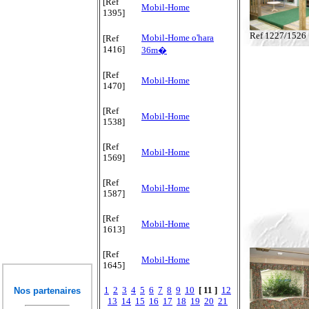
[Ref
Mobil-Home
1395]
Ref 1227/1526
Mobil-Home o'hara
[Ref
1416]
36m�
[Ref
Mobil-Home
1470]
[Ref
Mobil-Home
1538]
[Ref
Mobil-Home
1569]
[Ref
Mobil-Home
1587]
[Ref
Mobil-Home
1613]
[Ref
Mobil-Home
1645]
1
2
3
4
5
6
7
8
9
10
[ 11 ]
12
Nos partenaires
13
14
15
16
17
18
19
20
21