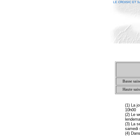
LE CROISIC ET 
Basse sai
Haute sai
(1) La j
10h00
(2) Le w
lendema
(3) La s
samedi 
(4) Dans