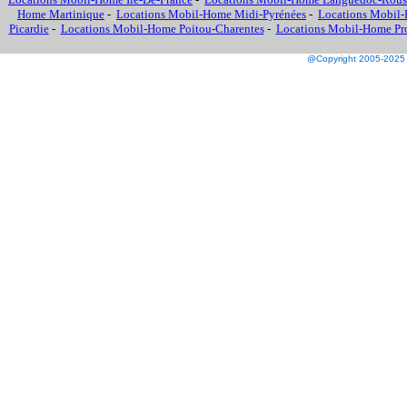
Home Martinique
-
Locations Mobil-Home Midi-Pyrénées
-
Locations Mobil-
Picardie
-
Locations Mobil-Home Poitou-Charentes
-
Locations Mobil-Home Prov
@Copyright 2005-2025 M