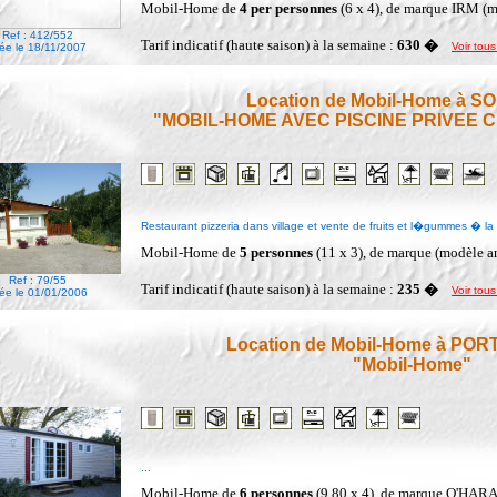
Mobil-Home de
4 per personnes
(6 x 4), de marque IRM (
Ref : 412/552
Tarif indicatif (haute saison) à la semaine :
630 �
Voir tous
ée le 18/11/2007
Location de Mobil-Home à 
"MOBIL-HOME AVEC PISCINE PRIVEE C
Restaurant pizzeria dans village et vente de fruits et l�gummes � la 
Mobil-Home de
5 personnes
(11 x 3), de marque (modèle 
Ref : 79/55
Tarif indicatif (haute saison) à la semaine :
235 �
Voir tous
ée le 01/01/2006
Location de Mobil-Home à PO
"Mobil-Home"
...
Mobil-Home de
6 personnes
(9,80 x 4), de marque O'HAR