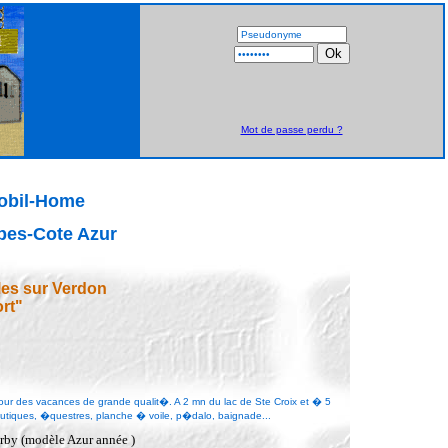
Mot de passe perdu ?
Mobil-Home
pes-Cote Azur
les sur Verdon
rt"
ur des vacances de grande qualit�. A 2 mn du lac de Ste Croix et � 5
autiques, �questres, planche � voile, p�dalo, baignade...
erby (modèle Azur année )