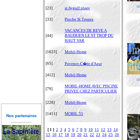
Cr
[23]
st Aygulf plage
[33]
Proche St Tropez
VACANCES DE REVE A
[44]
BAUDUEN LE ST TROP DU
HAUT VAR
[1623]
Mobil-Home
[65]
Povence C�te d'Azur
[412]
Mobil-Home
Cr
MOBIL-HOME AVEC PISCINE
[79]
PRIVEE CHEZ PARTICULIER
[228]
Mobil-Home
[1411]
MOBIL 55
Nos partenaires
[ 1 ]
2
3
4
5
6
7
8
9
10
11
12
13
14
15
16
17
18
19
20
21
22
23
24
25
26