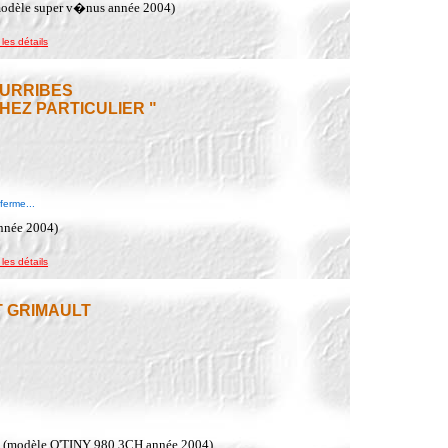
modèle super v�nus année 2004)
 les détails
SOURRIBES
HEZ PARTICULIER "
ferme...
année 2004)
 les détails
RT GRIMAULT
A (modèle O'TINY 980 3CH année 2004)