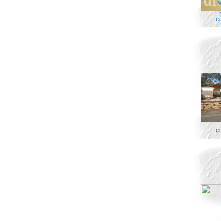
Cr
Cr