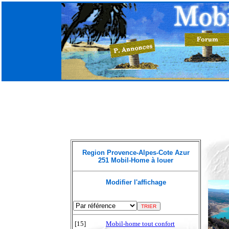
Region Provence-Alpes-Cote Azur
251 Mobil-Home à louer
Modifier l'affichage
[15]
Mobil-home tout confort