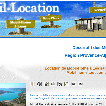
Descriptif des 
Region Provence-Al
Location de Mobil-Home à Les sal
"Mobil-home tout confo
Loue un mobil-home 4 personnes, dans camping, de grand confort po
mn des Gorges du Verdon, vous pratiquerez toutes les activit�es, n
Mobil-Home de
4 personnes
(7,80 x 3,00), de marque Will