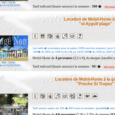
Ref : 15/39
ée le 01/01/2006
Tarif indicatif (haute saison) à la semaine :
500 �
Voir tous
Location de Mobil-Home à 
"st Aygulf plage"
Les tarifs � la semaine pour la saison 2006 sont les suivants ( pour
:240� du 29/4 au 10/6 et du 2/9 au 14/10 300� du 10/6 au 24/6 43
Mobil-Home de
4 personnes
(3,5 x 8), de marque (modèle a
Ref : 23/50
ée le 01/01/2006
Tarif indicatif (haute saison) à la semaine :
NC �
Voir tous 
Location de Mobil-Home à la ga
"Proche St Tropez"
Tarif suivant saison de 150 � 600 euros la semaine, (possibilit� wee
Mobil-Home de
4/6 personnes
(7,20 x 3,70), de marque IR