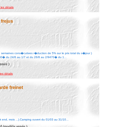
 les détails
frejus
 2 semaines cons�cutives r�duction de 5% sur le prix total du s�jour )
0� du 24/6 au 1/7 et du 26/8 au 2/9470� du 1...
nnée )
les détails
rde freinet
k end, mois ...).Camping ouvert du 01/03 au 31/10...
M (modèle année )