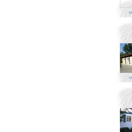
Cr
Cr