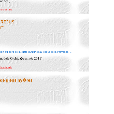
 année )
 les détails
 FREJUS
r"
on au bord de la c�te d'Azur et au coeur de la Provence. ...
(modèle Orchid�e année 2011)
 les détails
 de giens hy�res
.