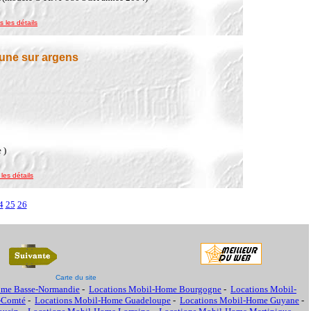
s les détails
une sur argens
 )
 les détails
4
25
26
Carte du site
ome Basse-Normandie
-
Locations Mobil-Home Bourgogne
-
Locations Mobil-
-Comté
-
Locations Mobil-Home Guadeloupe
-
Locations Mobil-Home Guyane
-