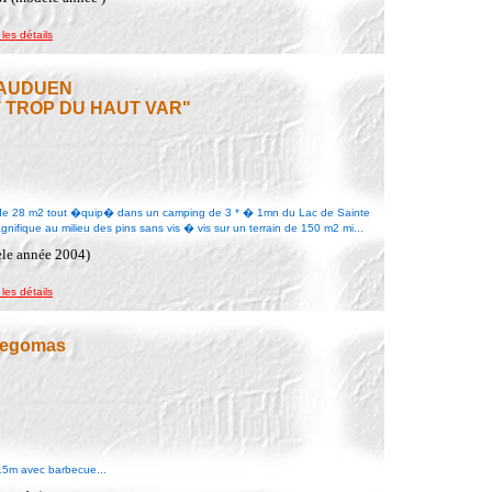
 les détails
 BAUDUEN
 TROP DU HAUT VAR"
8 m2 tout �quip� dans un camping de 3 * � 1mn du Lac de Sainte
fique au milieu des pins sans vis � vis sur un terrain de 150 m2 mi...
èle année 2004)
 les détails
 pegomas
 15m avec barbecue...