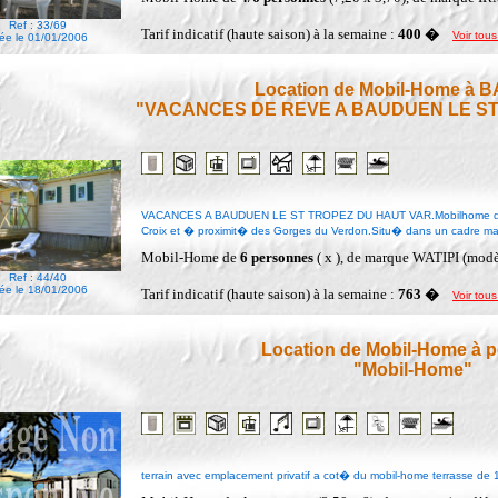
Ref : 33/69
Tarif indicatif (haute saison) à la semaine :
400 �
Voir tous
ée le 01/01/2006
Location de Mobil-Home à
"VACANCES DE REVE A BAUDUEN LE ST
VACANCES A BAUDUEN LE ST TROPEZ DU HAUT VAR.Mobilhome de 2
Croix et � proximit� des Gorges du Verdon.Situ� dans un cadre magni
Mobil-Home de
6 personnes
( x ), de marque WATIPI (mod
Ref : 44/40
ée le 18/01/2006
Tarif indicatif (haute saison) à la semaine :
763 �
Voir tous
Location de Mobil-Home à
"Mobil-Home"
terrain avec emplacement privatif a cot� du mobil-home terrasse de