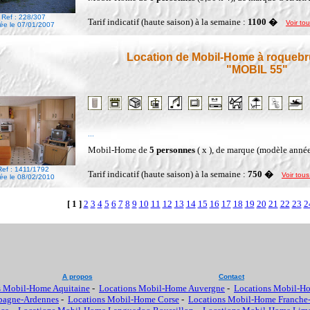
Ref : 228/307
Tarif indicatif (haute saison) à la semaine :
1100 �
Voir tou
ée le 07/01/2007
Location de Mobil-Home à roquebr
"MOBIL 55"
...
Mobil-Home de
5 personnes
( x ), de marque (modèle année
Ref : 1411/1792
Tarif indicatif (haute saison) à la semaine :
750 �
Voir tous
ée le 08/02/2010
[ 1 ]
2
3
4
5
6
7
8
9
10
11
12
13
14
15
16
17
18
19
20
21
22
23
2
A propos
Contact
s Mobil-Home Aquitaine
-
Locations Mobil-Home Auvergne
-
Locations Mobil-H
pagne-Ardennes
-
Locations Mobil-Home Corse
-
Locations Mobil-Home Franche