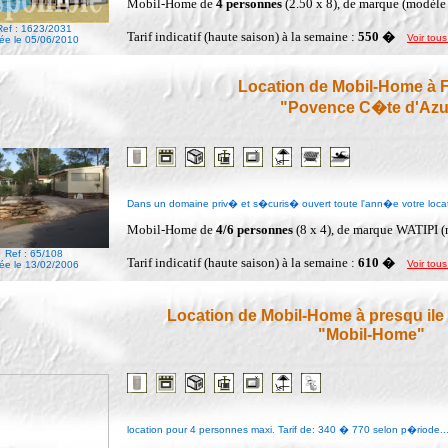
Mobil-Home de
4 personnes
(2.50 x 8), de marque (modèle
Ref : 1623/2031
Tarif indicatif (haute saison) à la semaine :
550 �
Voir tous
ée le 05/06/2010
Location de Mobil-Home à
"Povence C�te d'Azu
Dans un domaine priv� et s�curis� ouvert toute l'ann�e votre locati
Mobil-Home de
4/6 personnes
(8 x 4), de marque WATIPI 
Ref : 65/108
Tarif indicatif (haute saison) à la semaine :
610 �
Voir tous
ée le 13/02/2006
Location de Mobil-Home à presqu ile
"Mobil-Home"
location pour 4 personnes maxi. Tarif de: 340 � 770 selon p�riode..