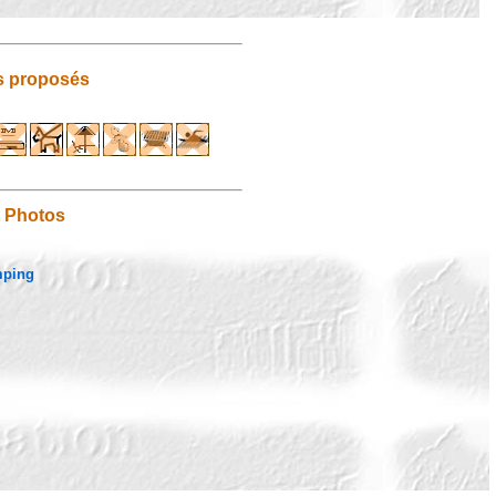
s proposés
t Photos
mping