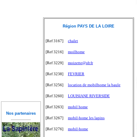
Région PAYS DE LA LOIRE
[Ref 3167]
chalet
[Ref 3216]
moilhome
[Ref 3229]
moizette@sfr.fr
[Ref 3238]
FEVRIER
[Ref 3256]
location de mobilhome la baule
[Ref 3260]
LOUISIANE RIVERSIDE
[Ref 3263]
mobil home
Nos partenaires
[Ref 3267]
mobil-home les lapins
[Ref 3276]
mobil-home