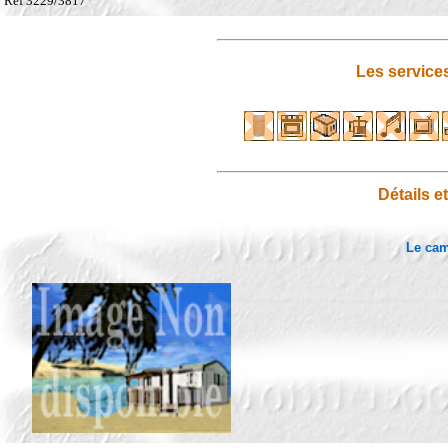
Ref 3229/3817
Les service
Détails e
Le ca