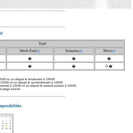
if
Tarif
Week-End
Semaine
Mois
(2)
(3)
(4)
�
�
�
�
�
0 �
2h00 et un départ le lendemain à 10h00
 12h00 et un départ le sur-lendemain à 10h00
samedi à 12h00 et un départ le samedi suivant à 10h00
 la plage exacte.
isponibilités