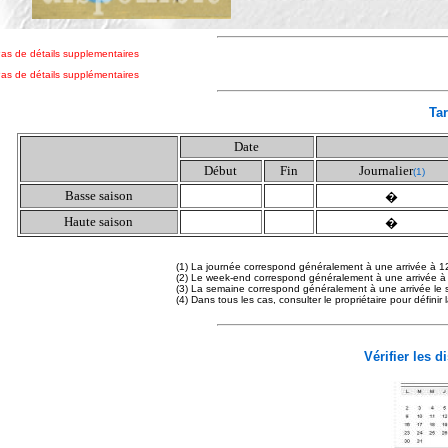
as de détails supplementaires
as de détails supplémentaires
Tar
Date
Début
Fin
Journalier
(1)
Basse saison
�
Haute saison
�
(1) La journée correspond généralement à une arrivée à 1
(2) Le week-end correspond généralement à une arrivée à
(3) La semaine correspond généralement à une arrivée le 
(4) Dans tous les cas, consulter le propriétaire pour définir
Vérifier les d