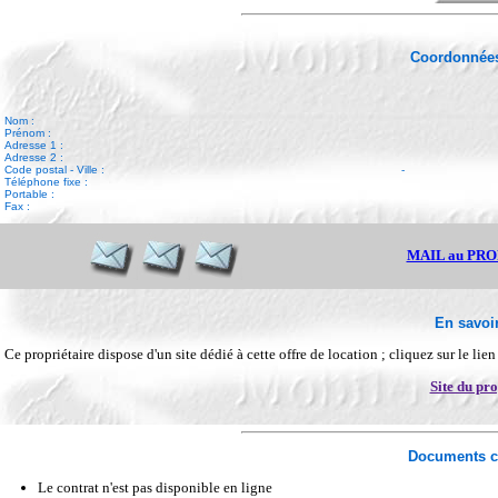
Coordonnées
Nom :
Prénom :
Adresse 1 :
Adresse 2 :
Code postal - Ville :
-
Téléphone fixe :
Portable :
Fax :
MAIL au PR
En savoir
Ce propriétaire dispose d'un site dédié à cette offre de location ; cliquez sur le lie
Site du pro
Documents c
Le contrat n'est pas disponible en ligne