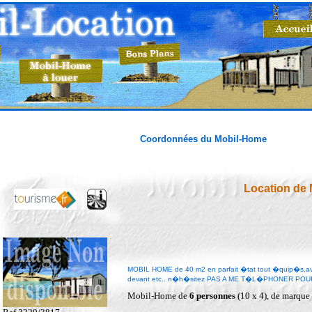
Coordonnées du Mobil-Home
Location de
MOBIL HOME de 40 m2 en parfait �tat tout �quip�s,avec
devant etc.. n�h�sitez PAS A ME T�L�PHONER POUR
Mobil-Home de
6 personnes
(10 x 4), de marq