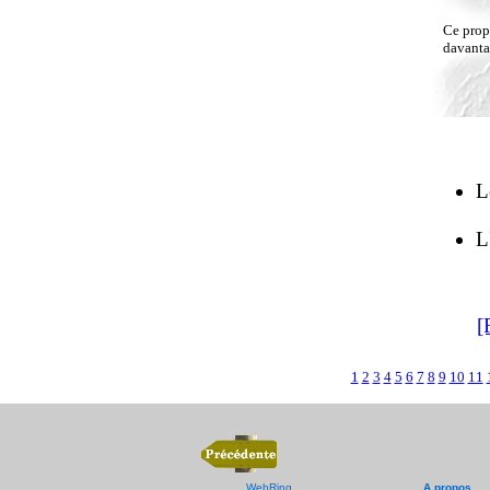
Ce propr
davantag
L
L
[
1
2
3
4
5
6
7
8
9
10
11
WebRing
A propos