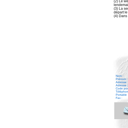
(2) Le w
lendemai
(3) La s
départ l
(4) Dans 
Nom :
Prénom :
Adresse 
Adresse 
Code posta
Téléphone
Portable 
Fax :