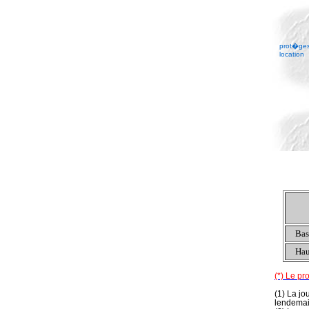
prot�ges 
location
Bas
Hau
(*) Le pro
(1) La j
lendemai