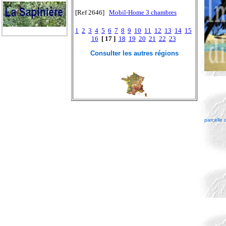
[Ref 2646]
Mobil-Home 3 chambres
1
2
3
4
5
6
7
8
9
10
11
12
13
14
15
16
[ 17 ]
18
19
20
21
22
23
Consulter les autres régions
parcelle