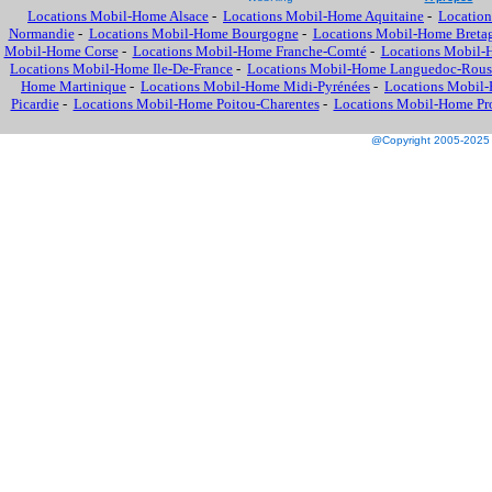
Locations Mobil-Home Alsace
-
Locations Mobil-Home Aquitaine
-
Location
Normandie
-
Locations Mobil-Home Bourgogne
-
Locations Mobil-Home Breta
Mobil-Home Corse
-
Locations Mobil-Home Franche-Comté
-
Locations Mobil-
Locations Mobil-Home Ile-De-France
-
Locations Mobil-Home Languedoc-Rous
Home Martinique
-
Locations Mobil-Home Midi-Pyrénées
-
Locations Mobil-
Picardie
-
Locations Mobil-Home Poitou-Charentes
-
Locations Mobil-Home Prov
@Copyright 2005-2025 M