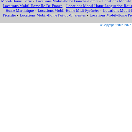
Mobil-Home Corse
-
Locations Mobil-Home Franche-Comté
-
Locations Mobil-
Locations Mobil-Home Ile-De-France
-
Locations Mobil-Home Languedoc-Rous
Home Martinique
-
Locations Mobil-Home Midi-Pyrénées
-
Locations Mobil-
Picardie
-
Locations Mobil-Home Poitou-Charentes
-
Locations Mobil-Home Prov
@Copyright 2005-2025 M