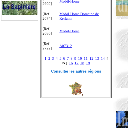
Mobil-Home
2609]
[Ref
Mobil-Home Domaine de
2674]
Kerlann
[Ref
Mobil-Home
2686]
[Ref
A07312
2722]
1
2
3
4
5
6
7
8
9
10
11
12
13
14
[
15 ]
16
17
18
19
Consulter les autres régions