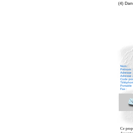
(4) Dans
Nom :
Prénom :
Adresse 
Adresse 
Code posta
Téléphone
Portable 
Fax :
Ce propr