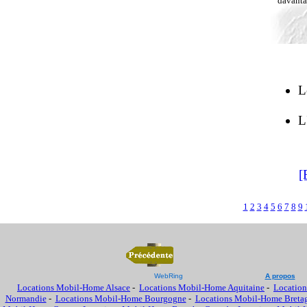
davantag
L
L
[
1
2
3
4
5
6
7
8
9
WebRing
A propos
Locations Mobil-Home Alsace
-
Locations Mobil-Home Aquitaine
-
Location
Normandie
-
Locations Mobil-Home Bourgogne
-
Locations Mobil-Home Breta