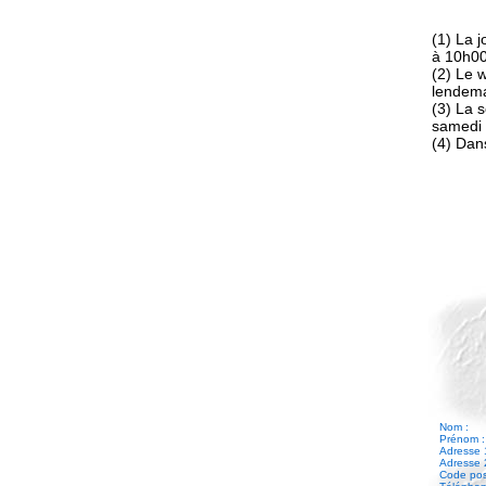
(1) La 
à 10h0
(2) Le 
lendem
(3) La 
samedi 
(4) Dans
Nom :
Prénom :
Adresse 
Adresse 
Code posta