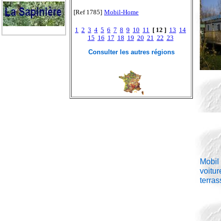
[Ref 1785]
Mobil-Home
1
2
3
4
5
6
7
8
9
10
11
[ 12 ]
13
14
15
16
17
18
19
20
21
22
23
Consulter les autres régions
Mobil 
voitur
terra