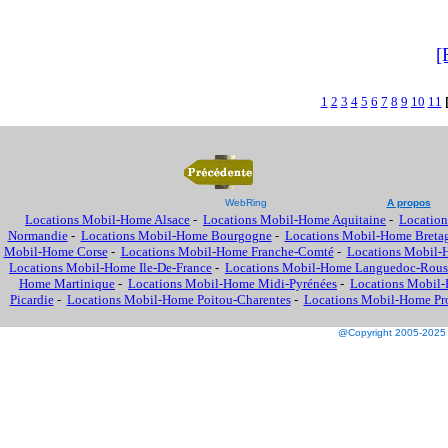
[
1
2
3
4
5
6
7
8
9
10
11
WebRing
A propos
Locations Mobil-Home Alsace
-
Locations Mobil-Home Aquitaine
-
Location
Normandie
-
Locations Mobil-Home Bourgogne
-
Locations Mobil-Home Breta
Mobil-Home Corse
-
Locations Mobil-Home Franche-Comté
-
Locations Mobil-
Locations Mobil-Home Ile-De-France
-
Locations Mobil-Home Languedoc-Rous
Home Martinique
-
Locations Mobil-Home Midi-Pyrénées
-
Locations Mobil-
Picardie
-
Locations Mobil-Home Poitou-Charentes
-
Locations Mobil-Home Prov
@Copyright 2005-2025 M