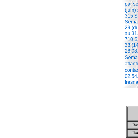
par s
(juin)
315 S
Semai
29 (d
au 31
710 S
33 (1
28.08
Semai
atlant
conta
02.54
fresna
Bas
Hau